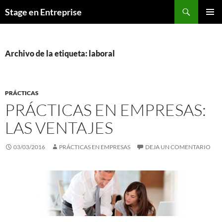
Saltar
Buscar
Stage en Entreprise
al
MENÚ
contenido
PRINCI
Archivo de la etiqueta: laboral
PRÁCTICAS
PRÁCTICAS EN EMPRESAS:
LAS VENTAJES
03/03/2016
PRÁCTICAS EN EMPRESAS
DEJA UN COMENTARIO