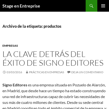
Saltar
Buscar
Stage en Entreprise
al
MENÚ
contenido
PRINCI
Archivo de la etiqueta: productos
EMPRESAS
LA CLAVE DETRÁS DEL
ÉXITO DE SIGNO EDITORES
03/03/2016
PRÁCTICAS EN EMPRESAS
DEJA UN COMENTARIO
Signo Editores
es una empresa situada en Pozuelo de Alarcón,
en Madrid, que desde hace un tiempo ha estado construyendo
una red de infraestructuras capaz de cubrir las necesidades de
sus más de cuatro millones de clientes. Desde su sede central
en Madrid coordinan todo el ámbito comercial de la empresa, y