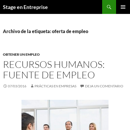
Saltar
Buscar
Stage en Entreprise
al
MENÚ
contenido
PRINCI
Archivo de la etiqueta: oferta de empleo
OBTENER UN EMPLEO
RECURSOS HUMANOS:
FUENTE DE EMPLEO
07/03/2016
PRÁCTICAS EN EMPRESAS
DEJA UN COMENTARIO