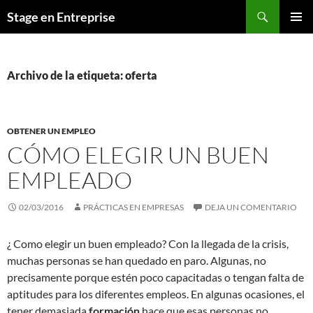
Saltar
Buscar
Stage en Entreprise
al
MENÚ
contenido
PRINCI
Archivo de la etiqueta: oferta
OBTENER UN EMPLEO
CÓMO ELEGIR UN BUEN
EMPLEADO
02/03/2016
PRÁCTICAS EN EMPRESAS
DEJA UN COMENTARIO
¿ Como elegir un buen empleado? Con la llegada de la crisis,
muchas personas se han quedado en paro. Algunas, no
precisamente porque estén poco capacitadas o tengan falta de
aptitudes para los diferentes empleos. En algunas ocasiones, el
tener demasiada
formación
hace que esas personas no