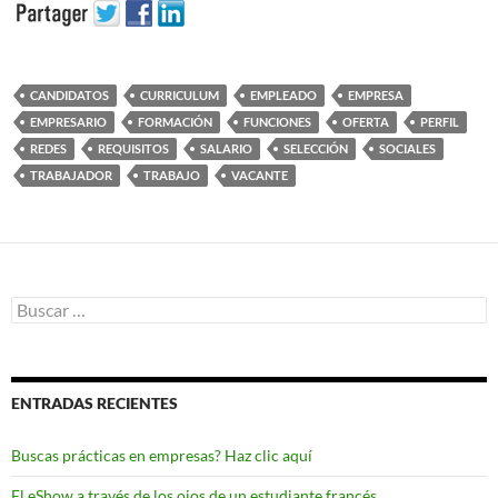
CANDIDATOS
CURRICULUM
EMPLEADO
EMPRESA
EMPRESARIO
FORMACIÓN
FUNCIONES
OFERTA
PERFIL
REDES
REQUISITOS
SALARIO
SELECCIÓN
SOCIALES
TRABAJADOR
TRABAJO
VACANTE
Buscar:
ENTRADAS RECIENTES
Buscas prácticas en empresas? Haz clic aquí
El eShow a través de los ojos de un estudiante francés