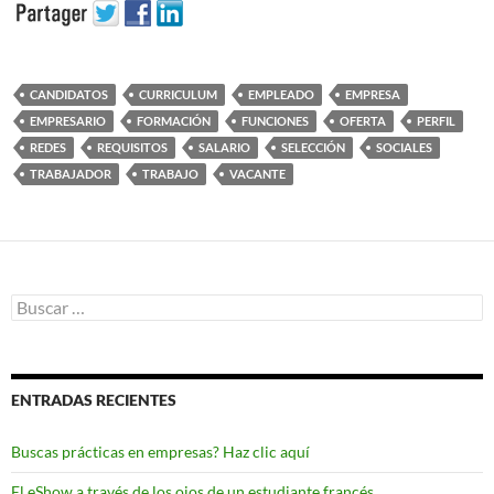
CANDIDATOS
CURRICULUM
EMPLEADO
EMPRESA
EMPRESARIO
FORMACIÓN
FUNCIONES
OFERTA
PERFIL
REDES
REQUISITOS
SALARIO
SELECCIÓN
SOCIALES
TRABAJADOR
TRABAJO
VACANTE
Buscar:
ENTRADAS RECIENTES
Buscas prácticas en empresas? Haz clic aquí
El eShow a través de los ojos de un estudiante francés