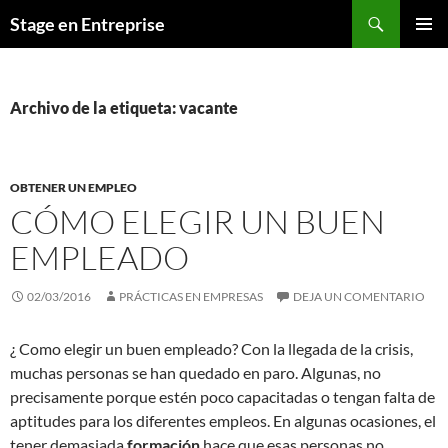
Saltar
Buscar
Stage en Entreprise
al
MENÚ
contenido
PRINCI
Archivo de la etiqueta: vacante
OBTENER UN EMPLEO
CÓMO ELEGIR UN BUEN
EMPLEADO
02/03/2016
PRÁCTICAS EN EMPRESAS
DEJA UN COMENTARIO
¿ Como elegir un buen empleado? Con la llegada de la crisis,
muchas personas se han quedado en paro. Algunas, no
precisamente porque estén poco capacitadas o tengan falta de
aptitudes para los diferentes empleos. En algunas ocasiones, el
tener demasiada
formación
hace que esas personas no